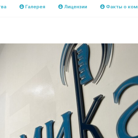
тва
Галерея
Лицензии
Факты о ком