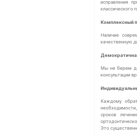
исправления п
классического 
Комплексный п
Наличие совре
качественную ди
Демократична
Мы не берем де
консультации в
Индивидуальн
Каждому обрат
необходимости,
сроков лечени
ортодонтическо
Это существен