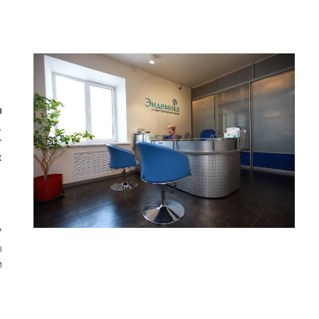
и
,
т
х
7
ы
и