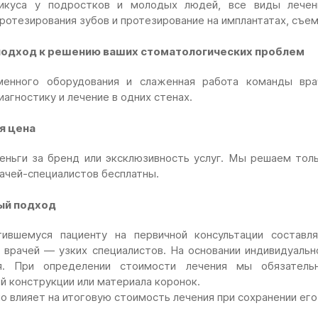
рикуса у подростков и молодых людей, все виды лечен
протезирования зубов и протезирование на имплантатах, съе
одход к решению ваших стоматологических проблем
менного оборудования и слаженная работа команды вра
агностику и лечение в одних стенах.
я цена
ньги за бренд или эксклюзивность услуг. Мы решаем тол
рачей-специалистов бесплатны.
ый подход
ившемуся пациенту на первичной консультации составля
 врачей — узких специалистов. На основании индивидуальн
я. При определении стоимости лечения мы обязатель
й конструкции или материала коронок.
но
влияет на итоговую стоимость лечения при сохранении его