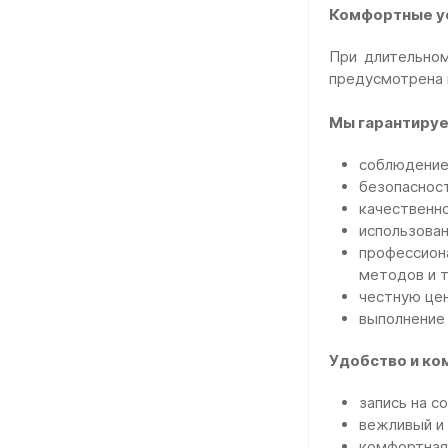
Комфортные у
При длительном
предусмотрена п
Мы гарантируе
соблюдение 
безопасност
качественн
использован
профессиона
методов и т
честную цен
выполнение 
Удобство и ко
запись на с
вежливый и 
комфортная