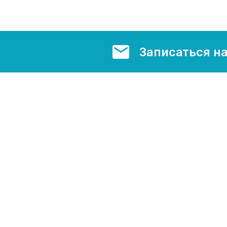
Записаться н
иеса
Лечение каналов зуба
Лечение м
детей
протезирование
Съемное протезирование
Импланта
яющие
Установка виниров
Лечение 
брекетов