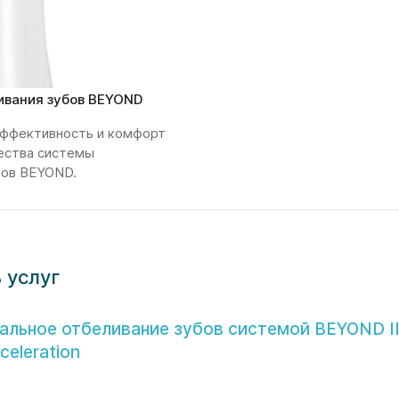
ивания зубов BEYOND
эффективность и комфорт
ества системы
бов BEYOND.
 услуг
льное отбеливание зубов системой BEYOND I
celeration