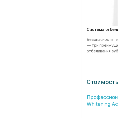
Система отбел
Безопасность, 
— три преимущ
отбеливания зу
Стоимость
Профессиона
Whitening Ac